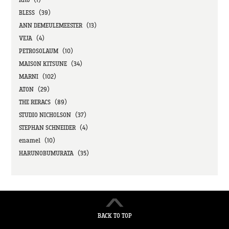
BLESS（39）
ANN DEMEULEMEESTER（13）
VEJA（4）
PETROSOLAUM（10）
MAISON KITSUNE（34）
MARNI（102）
ATON（29）
THE RERACS（89）
STUDIO NICHOLSON（37）
STEPHAN SCHNEIDER（4）
enamel（10）
HARUNOBUMURATA（35）
BACK TO TOP