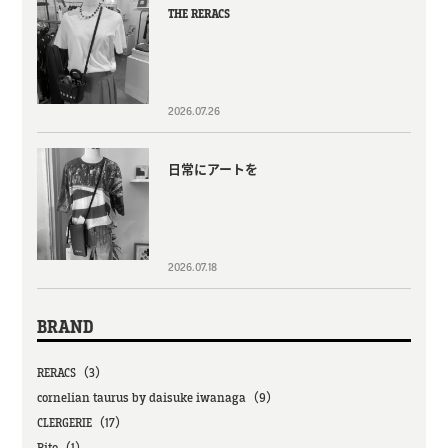
THE RERACS
2026.07.26
日常にアートを
2026.07.18
BRAND
RERACS（3）
cornelian taurus by daisuke iwanaga（9）
CLERGERIE（17）
Rito（1）