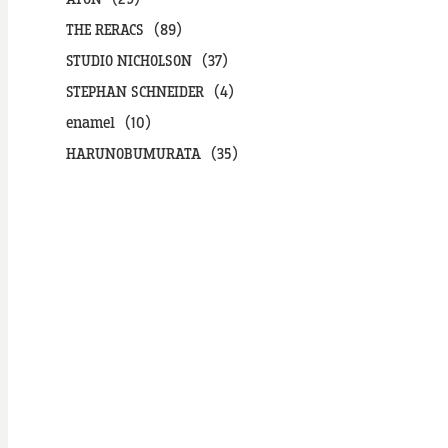
THE RERACS（89）
STUDIO NICHOLSON（37）
STEPHAN SCHNEIDER（4）
enamel（10）
HARUNOBUMURATA（35）