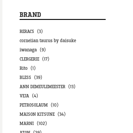
BRAND
RERACS（3）
cornelian taurus by daisuke
iwanaga（9）
CLERGERIE（17）
Rito（1）
BLESS（39）
ANN DEMEULEMEESTER（13）
VEJA（4）
PETROSOLAUM（10）
MAISON KITSUNE（34）
MARNI（102）
ATON（29）