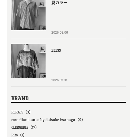
夏カラー
2026.08.06
BLESS
2026.07.30
BRAND
RERACS（3）
cornelian taurus by daisuke iwanaga（9）
CLERGERIE（17）
Rito（1）