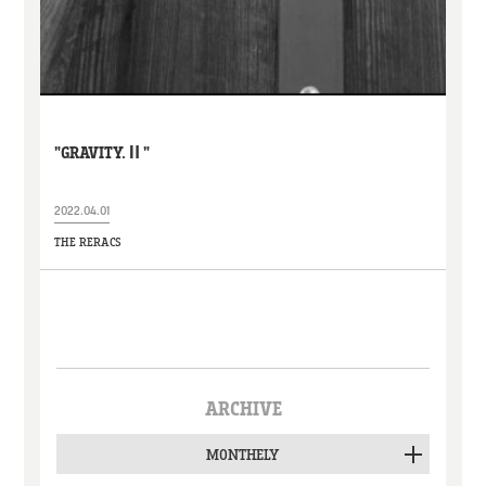
"GRAVITY.Ⅱ"
2022.04.01
THE RERACS
ARCHIVE
MONTHELY