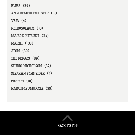
BLESS（39）
ANN DEMEULEMEESTER（13）
VEJA（4）
PETROSOLAUM（10）
MAISON KITSUNE（34）
MARNI（103）
ATON（30）
THE RERACS（89）
STUDIO NICHOLSON（37）
STEPHAN SCHNEIDER（4）
enamel（10）
HARUNOBUMURATA（35）
BACK TO TOP