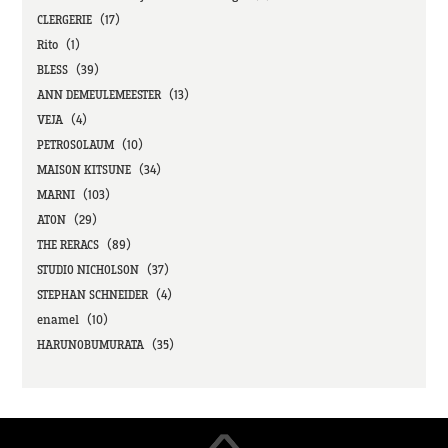
CLERGERIE（17）
Rito（1）
BLESS（39）
ANN DEMEULEMEESTER（13）
VEJA（4）
PETROSOLAUM（10）
MAISON KITSUNE（34）
MARNI（103）
ATON（29）
THE RERACS（89）
STUDIO NICHOLSON（37）
STEPHAN SCHNEIDER（4）
enamel（10）
HARUNOBUMURATA（35）