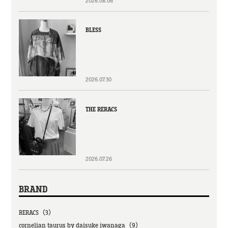
2026.08.06
BLESS
2026.07.30
THE RERACS
2026.07.26
BRAND
RERACS（3）
cornelian taurus by daisuke iwanaga（9）