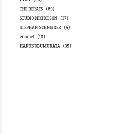
THE RERACS（89）
STUDIO NICHOLSON（37）
STEPHAN SCHNEIDER（4）
enamel（10）
HARUNOBUMURATA（35）