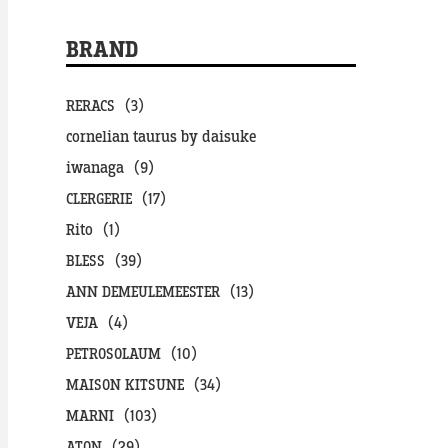
BRAND
RERACS（3）
cornelian taurus by daisuke
iwanaga（9）
CLERGERIE（17）
Rito（1）
BLESS（39）
ANN DEMEULEMEESTER（13）
VEJA（4）
PETROSOLAUM（10）
MAISON KITSUNE（34）
MARNI（103）
ATON（29）