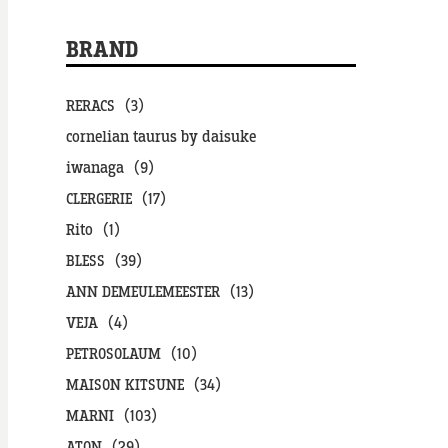
BRAND
RERACS（3）
cornelian taurus by daisuke
iwanaga（9）
CLERGERIE（17）
Rito（1）
BLESS（39）
ANN DEMEULEMEESTER（13）
VEJA（4）
PETROSOLAUM（10）
MAISON KITSUNE（34）
MARNI（103）
ATON（29）