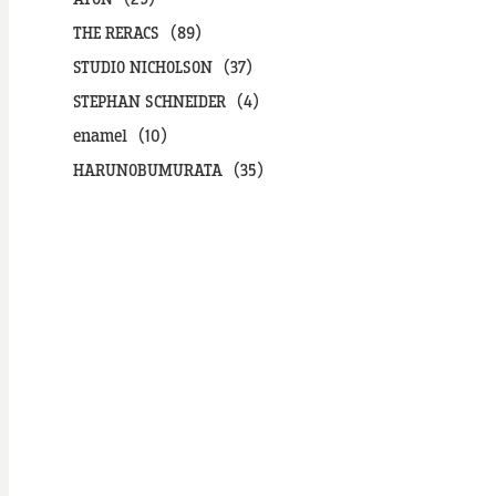
THE RERACS（89）
STUDIO NICHOLSON（37）
STEPHAN SCHNEIDER（4）
enamel（10）
HARUNOBUMURATA（35）