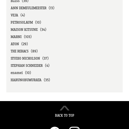
BLESS（39）
ANN DEMEULEMEESTER（13）
VEJA（4）
PETROSOLAUM（10）
MAISON KITSUNE（34）
MARNI（103）
ATON（29）
THE RERACS（89）
STUDIO NICHOLSON（37）
STEPHAN SCHNEIDER（4）
enamel（10）
HARUNOBUMURATA（35）
BACK TO TOP