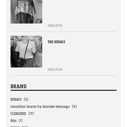
2026.07.30
THE RERACS
2026.07.26
BRAND
RERACS（3）
cornelian taurus by daisuke iwanaga（9）
CLERGERIE（17）
Rito（1）