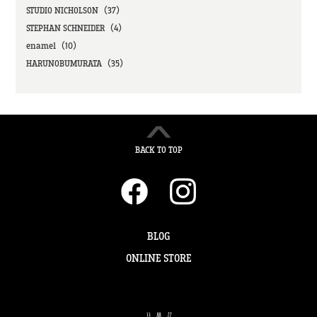
STUDIO NICHOLSON（37）
STEPHAN SCHNEIDER（4）
enamel（10）
HARUNOBUMURATA（35）
BACK TO TOP
BLOG
ONLINE STORE