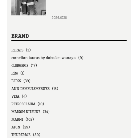
2026.07.18
BRAND
RERACS（3）
cornelian taurus by daisuke iwanaga（9）
CLERGERIE（17）
Rito（1）
BLESS（39）
ANN DEMEULEMEESTER（13）
VEJA（4）
PETROSOLAUM（10）
MAISON KITSUNE（34）
MARNI（102）
ATON（29）
THE RERACS（89）