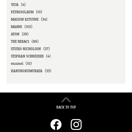
VEJA（4）
PETROSOLAUM（10）
MAISON KITSUNE（34）
MARNI（103）
ATON（29）
THE RERACS（89）
STUDIO NICHOLSON（37）
STEPHAN SCHNEIDER（4）
enamel（10）
HARUNOBUMURATA（35）
BACK TO TOP