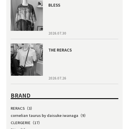
BLESS
2026.07.30
THE RERACS
2026.07.26
BRAND
RERACS（3）
cornelian taurus by daisuke iwanaga（9）
CLERGERIE（17）