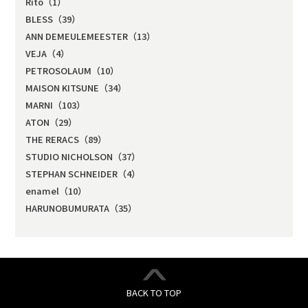
Rito（1）
BLESS（39）
ANN DEMEULEMEESTER（13）
VEJA（4）
PETROSOLAUM（10）
MAISON KITSUNE（34）
MARNI（103）
ATON（29）
THE RERACS（89）
STUDIO NICHOLSON（37）
STEPHAN SCHNEIDER（4）
enamel（10）
HARUNOBUMURATA（35）
BACK TO TOP