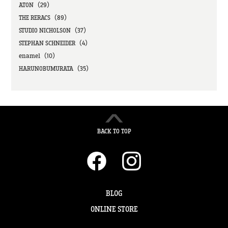
ATON（29）
THE RERACS（89）
STUDIO NICHOLSON（37）
STEPHAN SCHNEIDER（4）
enamel（10）
HARUNOBUMURATA（35）
BACK TO TOP
BLOG
ONLINE STORE