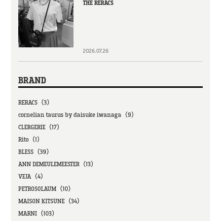
THE RERACS
2026.07.26
BRAND
RERACS（3）
cornelian taurus by daisuke iwanaga（9）
CLERGERIE（17）
Rito（1）
BLESS（39）
ANN DEMEULEMEESTER（13）
VEJA（4）
PETROSOLAUM（10）
MAISON KITSUNE（34）
MARNI（103）