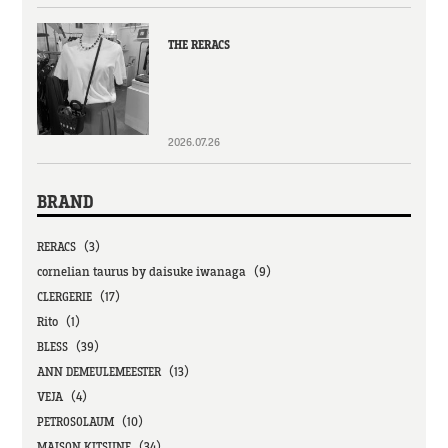
THE RERACS
2026.07.26
BRAND
RERACS（3）
cornelian taurus by daisuke iwanaga（9）
CLERGERIE（17）
Rito（1）
BLESS（39）
ANN DEMEULEMEESTER（13）
VEJA（4）
PETROSOLAUM（10）
MAISON KITSUNE（34）