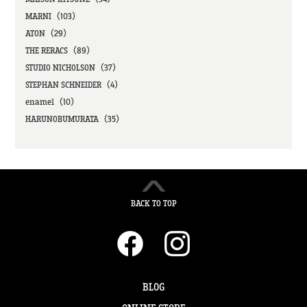
MARNI（103）
ATON（29）
THE RERACS（89）
STUDIO NICHOLSON（37）
STEPHAN SCHNEIDER（4）
enamel（10）
HARUNOBUMURATA（35）
BACK TO TOP
BLOG